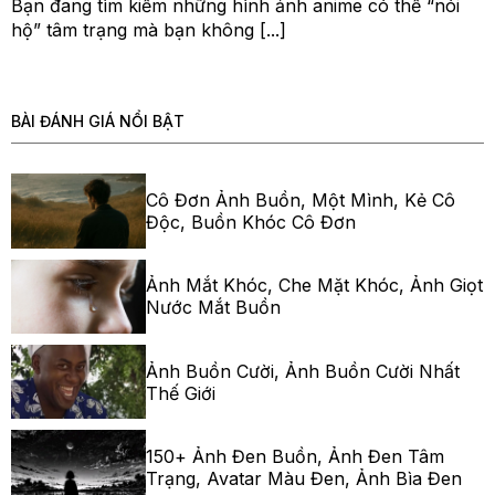
Bạn đang tìm kiếm những hình ảnh anime có thể “nói
hộ” tâm trạng mà bạn không [...]
BÀI ĐÁNH GIÁ NỔI BẬT
Cô Đơn Ảnh Buồn, Một Mình, Kẻ Cô
Độc, Buồn Khóc Cô Đơn
Ảnh Mắt Khóc, Che Mặt Khóc, Ảnh Giọt
Nước Mắt Buồn
Ảnh Buồn Cười, Ảnh Buồn Cười Nhất
Thế Giới
150+ Ảnh Đen Buồn, Ảnh Đen Tâm
Trạng, Avatar Màu Đen, Ảnh Bìa Đen