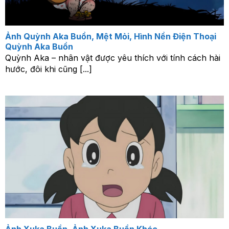
Ảnh Quỳnh Aka Buồn, Mệt Mỏi, Hình Nền Điện Thoại
Quỳnh Aka Buồn
Quỳnh Aka – nhân vật được yêu thích với tính cách hài
hước, đôi khi cũng [...]
Ảnh Xuka Buồn, Ảnh Xuka Buồn Khóc