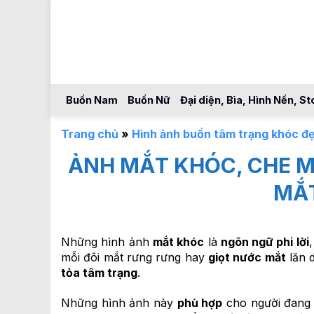
Bỏ
qua
nội
dung
Buồn Nam
Buồn Nữ
Đại diện, Bìa, Hình Nền, St
Trang chủ
»
Hình ảnh buồn tâm trạng khóc đ
ẢNH MẮT KHÓC, CHE M
MẮ
Những hình ảnh
mắt khóc
là
ngôn ngữ phi lời
mỗi đôi mắt rưng rưng hay
giọt nước mắt
lăn d
tỏa tâm trạng
.
Những hình ảnh này
phù hợp
cho người đan