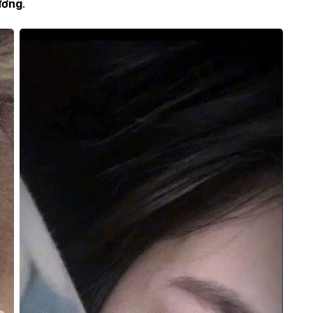
hương
.