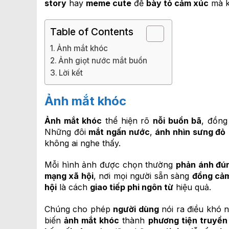
story
hay
meme cute
để
bày tỏ cảm xúc
mà kh
Table of Contents
Ảnh mắt khóc
Ảnh giọt nước mắt buồn
Lời kết
Ảnh mắt khóc
Ảnh mắt khóc
thể hiện rõ
nỗi buồn bã
, đồng
Những đôi
mắt ngấn nước
,
ánh nhìn sưng đỏ
không ai nghe thấy.
Mỗi hình ảnh được chọn thường
phản ánh đú
mạng xã hội
, nơi mọi người sẵn sàng
đồng cả
hội
là cách
giao tiếp phi ngôn từ
hiệu quả.
Chúng cho phép
người dùng
nói ra điều khó n
biến
ảnh mắt khóc
thành
phương tiện truyền