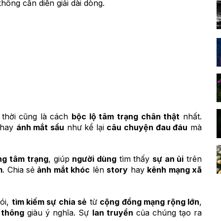
ông cần diễn giải dài dòng.
 thời cũng là cách
bộc lộ tâm trạng chân thật
nhất.
hay
ánh mắt sầu
như kể lại
câu chuyện đau đáu
mà
ng tâm trạng
, giúp
người dùng
tìm thấy
sự an ủi
trên
m
. Chia sẻ
ảnh mắt khóc
lên
story
hay
kênh mạng xã
ói,
tìm kiếm sự chia sẻ
từ
cộng đồng mạng rộng lớn
,
 thông
giàu ý nghĩa. Sự
lan truyền
của chúng tạo ra