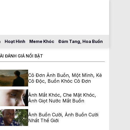
n
Hoạt Hình
Meme Khóc
Đám Tang, Hoa Buồn
ÀI ĐÁNH GIÁ NỔI BẬT
Cô Đơn Ảnh Buồn, Một Mình, Kẻ
Cô Độc, Buồn Khóc Cô Đơn
Ảnh Mắt Khóc, Che Mặt Khóc,
Ảnh Giọt Nước Mắt Buồn
Ảnh Buồn Cười, Ảnh Buồn Cười
Nhất Thế Giới