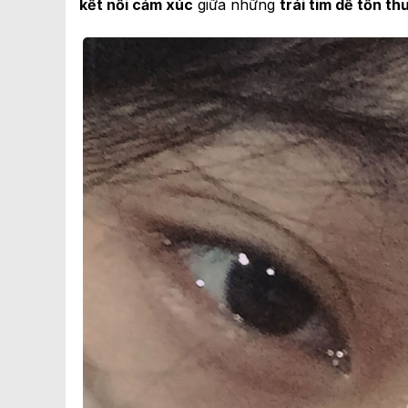
kết nối cảm xúc
giữa những
trái tim dễ tổn t