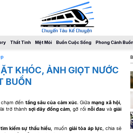
ory
Thất Tình
Mệt Mỏi
Buồn Cuộc Sống
Phong Cảnh Buồ
ẹp
B
ẶT KHÓC, ẢNH GIỌT NƯỚC
T BUỒN
, chạm đến
tầng sâu của cảm xúc
. Giữa
mạng xã hội
,
ài trở thành
sợi dây đồng cảm
, gỡ rối
nỗi đau
và
giải
g
tìm kiếm sự thấu hiểu
, muốn
giải tỏa áp lực
, chia sẻ