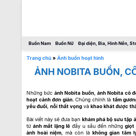
Bỏ
qua
nội
dung
Buồn Nam
Buồn Nữ
Đại diện, Bìa, Hình Nền, St
Trang chủ
»
Ảnh buồn hoạt hình
ẢNH NOBITA BUỒN, C
Những bức
ảnh Nobita buồn
,
ảnh Nobita cô 
hoạt cảnh đơn giản
. Chúng chính là
tấm gươn
yếu đuối
,
nỗi thất vọng
và
khao khát được th
Bài viết này sẽ đưa bạn
khám phá bộ sưu tập
từ
ánh mắt lặng lẽ
đầy u sầu đến những
giọt
ảnh hoài niệm
, mà còn là
không gian tâm l