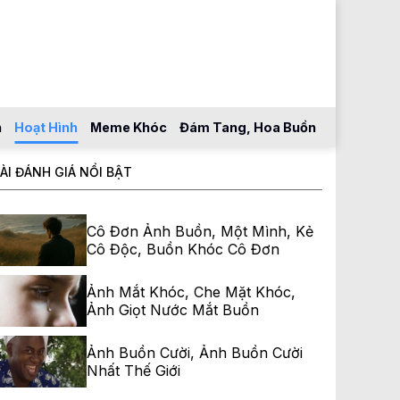
n
Hoạt Hình
Meme Khóc
Đám Tang, Hoa Buồn
ÀI ĐÁNH GIÁ NỔI BẬT
Cô Đơn Ảnh Buồn, Một Mình, Kẻ
Cô Độc, Buồn Khóc Cô Đơn
Ảnh Mắt Khóc, Che Mặt Khóc,
Ảnh Giọt Nước Mắt Buồn
Ảnh Buồn Cười, Ảnh Buồn Cười
Nhất Thế Giới