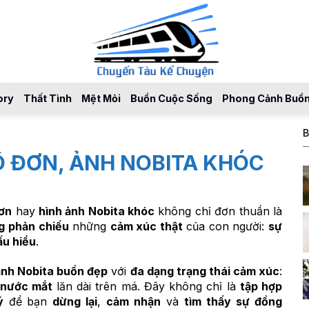
ory
Thất Tình
Mệt Mỏi
Buồn Cuộc Sống
Phong Cảnh Buồ
B
Ô ĐƠN, ẢNH NOBITA KHÓC
đơn
hay
hình ảnh Nobita khóc
không chỉ đơn thuần là
g phản chiếu
những
cảm xúc thật
của con người:
sự
ấu hiểu
.
ảnh Nobita buồn đẹp
với
đa dạng trạng thái cảm xúc
:
 nước mắt
lăn dài trên má. Đây không chỉ là
tập hợp
ý
để bạn
dừng lại
,
cảm nhận
và
tìm thấy sự đồng