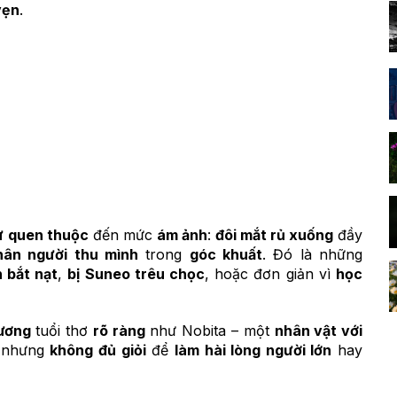
vẹn
.
sự quen thuộc
đến mức
ám ảnh
:
đôi mắt rủ xuống
đầy
hân người thu mình
trong
góc khuất
. Đó là những
n bắt nạt
,
bị Suneo trêu chọc
, hoặc đơn giản vì
học
hương
tuổi thơ
rõ ràng
như Nobita – một
nhân vật với
 nhưng
không đủ giỏi
để
làm hài lòng người lớn
hay