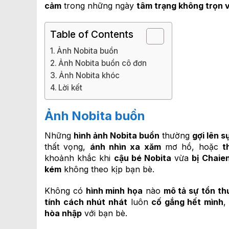
cảm
trong những ngày
tâm trạng không trọn 
Table of Contents
Ảnh Nobita buồn
Ảnh Nobita buồn cô đơn
Ảnh Nobita khóc
Lời kết
Ảnh Nobita buồn
Những
hình ảnh Nobita buồn
thường
gợi lên 
thất vọng,
ánh nhìn xa xăm
mơ hồ, hoặc
t
khoảnh khắc khi
cậu bé Nobita
vừa
bị Chaie
kém
không theo kịp bạn bè.
Không có
hình minh họa
nào
mô tả sự tổn t
tính cách nhút nhát
luôn
cố gắng hết mình
,
hòa nhập
với bạn bè.