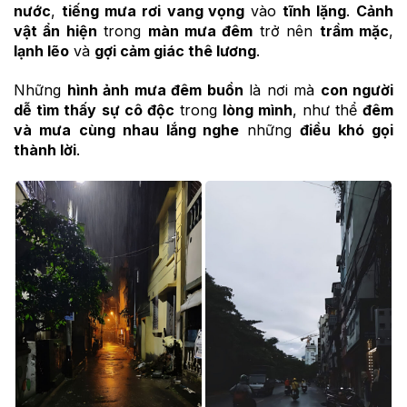
nước
,
tiếng mưa rơi
vang vọng
vào
tĩnh lặng
.
Cảnh
vật ẩn hiện
trong
màn mưa đêm
trở nên
trầm mặc
,
lạnh lẽo
và
gợi cảm giác thê lương
.
Những
hình ảnh mưa đêm buồn
là nơi mà
con người
dễ tìm thấy
sự cô độc
trong
lòng mình
, như thể
đêm
và mưa
cùng nhau lắng nghe
những
điều khó gọi
thành lời
.