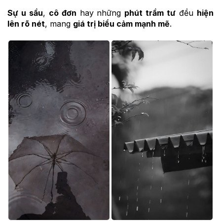
Sự u sầu
,
cô đơn
hay những
phút trầm tư
đều
hiện
lên rõ nét
, mang
giá trị biểu cảm mạnh mẽ
.