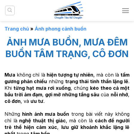
Bỏ
qua
nội
dung
Trang chủ
»
Ảnh phong cảnh buồn
ẢNH MƯA BUỒN, MƯA ĐÊM
BUỒN TÂM TRẠNG, CÔ ĐƠN
Mưa
không chỉ là
hiện tượng tự nhiên
, mà còn là
tấm
gương phản chiếu
những
trạng thái tinh thần lặng lẽ
.
Khi
từng hạt mưa rơi xuống
, chúng
kéo theo cả một
bầu trời ảm đạm
,
gợi mở những tầng sâu
của
nỗi nhớ
,
cô đơn
, và
ưu tư
.
Những
hình ảnh mưa buồn
trong bài viết này không
chỉ là
nghệ thuật thị giác
, mà còn là
cách để người
trẻ thể hiện cảm xúc
,
lưu giữ khoảnh khắc lặng lẽ
nhất
trong
tâm hồn
.