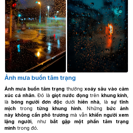
Ảnh mưa buồn tâm trạng
Ảnh mưa buồn tâm trạng
thường
xoáy sâu vào
cảm
xúc cá nhân
. Đó là
giọt nước đọng
trên
khung kính
,
là
bóng người đơn độc
dưới
hiên nhà
, là
sự tĩnh
mịch
trong
từng khung hình
. Những
bức ảnh
này
không cần phô trương
mà vẫn
khiến người xem
lặng người
, như
bắt gặp một phần tâm trạng
mình
trong đó.