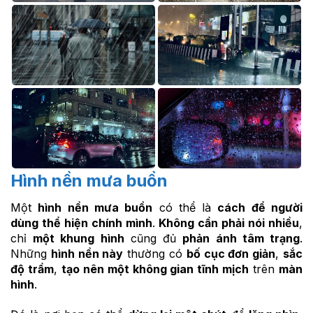
Hình nền mưa buồn
Một
hình nền mưa buồn
có thể là
cách để người
dùng thể hiện chính mình
.
Không cần phải nói nhiều
,
chỉ
một khung hình
cũng đủ
phản ánh tâm trạng
.
Những
hình nền này
thường có
bố cục đơn giản
,
sắc
độ trầm
,
tạo nên một không gian tĩnh mịch
trên
màn
hình
.