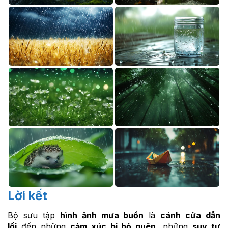
Lời kết
Bộ sưu tập
hình ảnh mưa buồn
là
cánh cửa dẫn
lối
đến những
cảm xúc bị bỏ quên
, những
suy tư