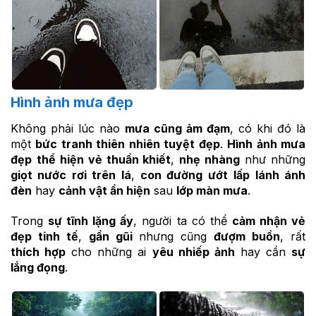
Hình ảnh mưa đẹp
Không phải lúc nào
mưa cũng ảm đạm
, có khi đó là
một
bức tranh thiên nhiên tuyệt đẹp
.
Hình ảnh mưa
đẹp
thể hiện vẻ thuần khiết
,
nhẹ nhàng
như những
giọt nước rơi trên lá
,
con đường ướt
lấp lánh ánh
đèn
hay
cảnh vật ẩn hiện
sau
lớp màn mưa
.
Trong
sự tĩnh lặng ấy
, người ta có thể
cảm nhận vẻ
đẹp tinh tế
,
gần gũi
nhưng cũng
đượm buồn
, rất
thích hợp
cho những ai
yêu nhiếp ảnh
hay cần
sự
lắng đọng
.