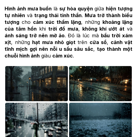
Hình ảnh mưa buồn
là
sự hòa quyện
giữa
hiện tượng
tự nhiên
và
trạng thái tinh thần
.
Mưa trở thành biểu
tượng
cho
cảm xúc thầm lặng
, những
khoảng lặng
của tâm hồn
khi
trời đổ mưa
,
không khí ướt át
và
ánh sáng trở nên mờ ảo
. Đó là lúc mà
bầu trời xám
xịt
, những
hạt mưa nhỏ giọt
trên
cửa sổ
,
cảnh vật
tĩnh mịch
gợi nên nỗi u sầu sâu sắc
,
tạo thành một
chuỗi hình ảnh
giàu
cảm xúc
.