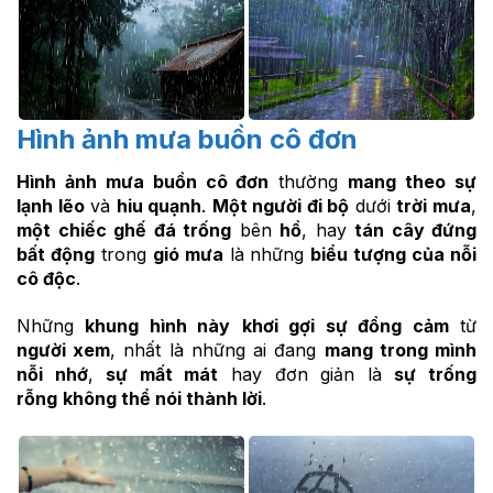
Hình ảnh mưa buồn cô đơn
Hình ảnh mưa buồn cô đơn
thường
mang theo sự
lạnh lẽo
và
hiu quạnh
.
Một người đi bộ
dưới
trời mưa
,
một chiếc ghế đá trống
bên
hồ
, hay
tán cây đứng
bất động
trong
gió mưa
là những
biểu tượng của nỗi
cô độc
.
Những
khung hình này
khơi gợi sự đồng cảm
từ
người xem
, nhất là những ai đang
mang trong mình
nỗi nhớ
,
sự mất mát
hay đơn giản là
sự trống
rỗng
không thể nói thành lời
.