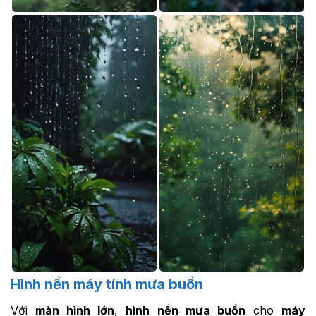
Hình nền máy tính mưa buồn
Với
màn hình lớn
,
hình nền mưa buồn
cho
máy