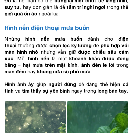
Đó là nơi bạn có thể
dừng lại một chút
để
lặng nhìn
,
suy tư
, hay đơn giản là để
tâm trí nghỉ ngơi
trong
thế
giới quá ồn ào
ngoài kia.
Hình nền điện thoại mưa buồn
Những
hình nền mưa buồn
dành cho
điện
thoại
thường được
chọn lọc kỹ lưỡng
để
phù hợp với
màn hình nhỏ
nhưng vẫn
giữ được chiều sâu cảm
xúc
. Mỗi
hình nền
là một
khoảnh khắc được đóng
băng
–
hạt mưa trên mặt kính
,
ánh đèn le lói
trong
màn đêm
hay
khung cửa sổ phủ mưa
.
Hình ảnh ấy
giúp
người dùng
dễ dàng
thể hiện cá
tính
và
tìm thấy sự yên bình
ngay trong
lòng bàn tay
.