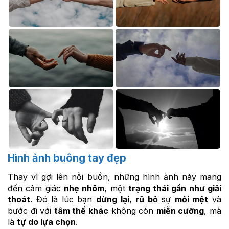
Hình ảnh buông tay đẹp
Thay vì gợi lên nỗi buồn, những hình ảnh này mang
đến cảm giác
nhẹ nhõm
, một
trạng thái gần như giải
thoát
. Đó là lúc bạn
dừng lại
,
rũ bỏ
sự
mỏi mệt
và
bước đi với
tâm thế khác
không còn
miễn cưỡng
, mà
là
tự do lựa chọn
.