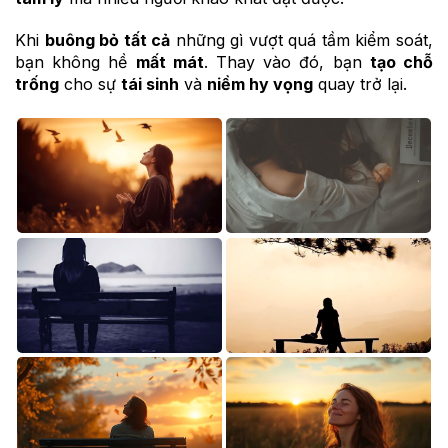
Khi
buông bỏ tất cả
những gì vượt quá tầm kiểm soát,
bạn không hề
mất mát
. Thay vào đó, bạn
tạo chỗ
trống
cho sự
tái sinh
và
niềm hy vọng
quay trở lại.