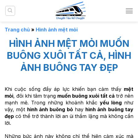
Bỏ
qua
nội
dung
Trang chủ
»
Hình ảnh mệt mỏi
HÌNH ẢNH MỆT MỎI MUỐN
BUÔNG XUÔI TẤT CẢ, HÌNH
ẢNH BUÔNG TAY ĐẸP
Khi cuộc sống đầy áp lực khiến bạn cảm thấy
mệt
mỏi
, đôi khi tâm trạng
muốn buông xuôi tất cả
trở nên
mạnh mẽ. Trong những khoảnh khắc
yếu lòng
như
vậy, một
hình ảnh buông bỏ
hay
hình ảnh buông tay
đẹp
có thể trở thành lời an ủi thầm lặng mà không cần
lời.
Những bức ảnh này không chỉ thể hiện cảm xúc mà