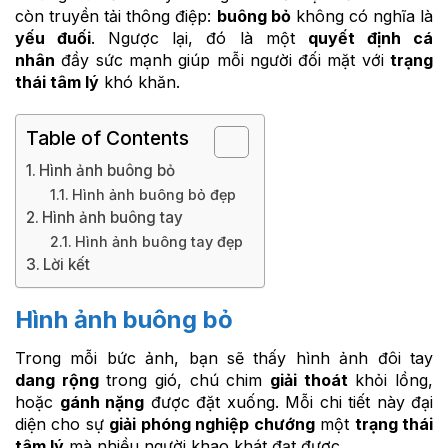
còn truyền tải thông điệp:
buông bỏ
không có nghĩa là
yếu đuối
. Ngược lại, đó là một
quyết định cá
nhân
đầy sức mạnh giúp mỗi người đối mặt với
trạng
thái tâm lý
khó khăn.
Table of Contents
Hình ảnh buông bỏ
Hình ảnh buông bỏ đẹp
Hình ảnh buông tay
Hình ảnh buông tay đẹp
Lời kết
Hình ảnh buông bỏ
Trong mỗi bức ảnh, bạn sẽ thấy hình ảnh đôi tay
dang rộng
trong gió, chú chim
giải thoát
khỏi lồng,
hoặc
gánh nặng
được đặt xuống. Mỗi chi tiết này đại
diện cho sự
giải phóng nghiệp chướng
một
trạng thái
tâm lý
mà nhiều người khao khát đạt được.