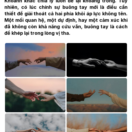
Khoảnh khắc chia ly luôn để lại khoảng trống. Tuy
nhiên, có lúc chính sự buông tay mới là điều cần
thiết để giải thoát cả hai phía khỏi áp lực không tên.
Một mối quan hệ, một dự định, hay một cảm xúc khi
đã không còn khả năng cứu vãn, buông tay là cách
để khép lại trong lòng vị tha.