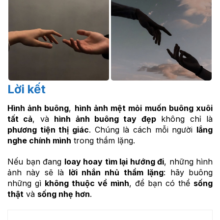
Lời kết
Hình ảnh buông
,
hình ảnh mệt mỏi muốn buông xuôi
tất cả
, và
hình ảnh buông tay đẹp
không chỉ là
phương tiện thị giác
. Chúng là cách mỗi người
lắng
nghe chính mình
trong thầm lặng.
Nếu bạn đang
loay hoay tìm lại hướng đi
, những hình
ảnh này sẽ là
lời nhắn nhủ thầm lặng
: hãy buông
những gì
không thuộc về mình
, để bạn có thể
sống
thật
và
sống nhẹ hơn
.