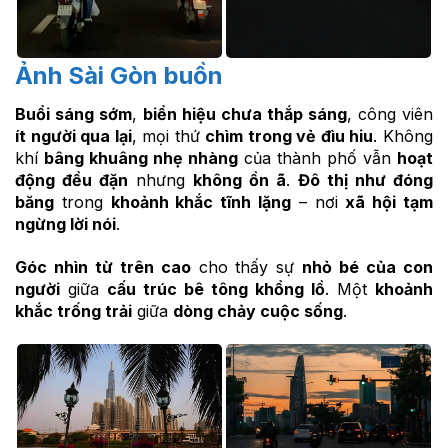
Ảnh Sài Gòn buồn
Buổi sáng sớm
,
biển hiệu chưa thắp sáng
, công viên
ít người qua lại
, mọi thứ
chìm trong vẻ đìu hiu
. Không
khí
bâng khuâng nhẹ nhàng
của thành phố vẫn
hoạt
động đều đặn
nhưng
không ồn ã
.
Đô thị như đóng
băng
trong
khoảnh khắc tĩnh lặng
– nơi
xã hội tạm
ngừng lời nói
.
Góc nhìn từ trên cao
cho thấy sự
nhỏ bé của con
người
giữa
cấu trúc bê tông khổng lồ
. Một
khoảnh
khắc trống trải
giữa
dòng chảy cuộc sống
.