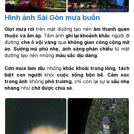
Hình ảnh Sài Gòn mưa buồn
Giọt mưa rơi
trên mặt đường tạo nên
âm thanh quen
thuộc và ấm áp
. Tấm ảnh
ghi lại khoảnh khắc
người đi
đường
che ô vội vàng
qua
không gian công cộng mờ
ảo
.
Sương mù phủ nhẹ
,
ánh sáng phản chiếu
từ mặt
đường tạo nên những
màu sắc dịu dàng
.
Cơn mưa làm dịu
những
khắc khoải trong lòng
,
tách
biệt con người
khỏi
cuộc sống bộn bề
.
Cảm xúc
trong ảnh
không
phô trương
, chỉ còn lại sự
u sầu nhẹ
nhàng
như
chờ được chia sẻ
.