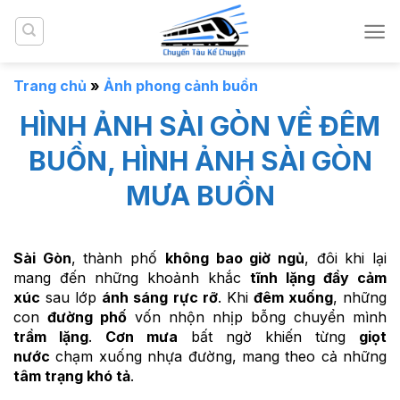
Bỏ
qua
nội
dung
Trang chủ
»
Ảnh phong cảnh buồn
HÌNH ẢNH SÀI GÒN VỀ ĐÊM
BUỒN, HÌNH ẢNH SÀI GÒN
MƯA BUỒN
Sài Gòn
, thành phố
không bao giờ ngủ
, đôi khi lại
mang đến những khoảnh khắc
tĩnh lặng đầy cảm
xúc
sau lớp
ánh sáng rực rỡ
. Khi
đêm xuống
, những
con
đường phố
vốn nhộn nhịp bỗng chuyển mình
trầm lặng
.
Cơn mưa
bất ngờ khiến từng
giọt
nước
chạm xuống nhựa đường, mang theo cả những
tâm trạng khó tả
.