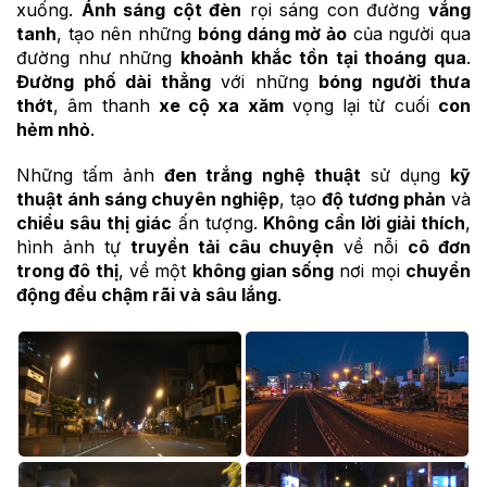
xuống.
Ánh sáng cột đèn
rọi sáng con đường
vắng
tanh
, tạo nên những
bóng dáng mờ ảo
của người qua
đường như những
khoảnh khắc tồn tại thoáng qua
.
Đường phố dài thẳng
với những
bóng người thưa
thớt
, âm thanh
xe cộ xa xăm
vọng lại từ cuối
con
hẻm nhỏ
.
Những tấm ảnh
đen trắng nghệ thuật
sử dụng
kỹ
thuật ánh sáng chuyên nghiệp
, tạo
độ tương phản
và
chiều sâu thị giác
ấn tượng.
Không cần lời giải thích
,
hình ảnh tự
truyền tải câu chuyện
về nỗi
cô đơn
trong đô thị
, về một
không gian sống
nơi mọi
chuyển
động đều chậm rãi và sâu lắng
.