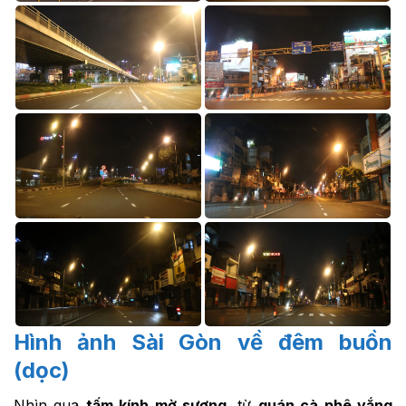
Hình ảnh Sài Gòn về đêm buồn
(dọc)
Nhìn qua
tấm kính mờ sương
, từ
quán cà phê vắng