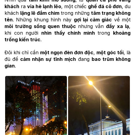
khách
ra
vỉa hè lạnh lẽo
, một chiếc
ghế đá cô đơn
, du
khách
lặng lẽ đắm chìm
trong những
tâm trạng không
tên
. Những khung hình này
gợi lại cảm giác
về một
môi trường sống quen thuộc
nhưng vẫn
đầy xa lạ
,
khi con người
nhìn thấy chính mình
trong
khoảng
trống kiến trúc
.
Đôi khi chỉ cần
một ngọn đèn đơn độc
,
một góc tối
, là
đủ để
cảm nhận sự tĩnh mịch
đang
bao trũm không
gian
.