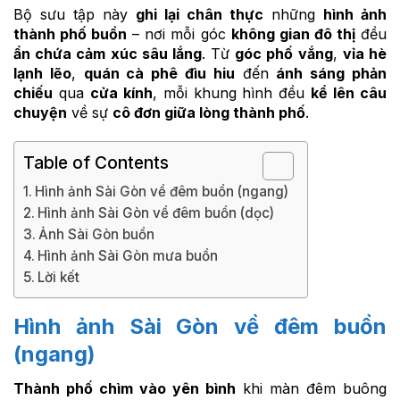
Bộ sưu tập này
ghi lại chân thực
những
hình ảnh
thành phố buồn
– nơi mỗi góc
không gian đô thị
đều
ẩn chứa cảm xúc sâu lắng
. Từ
góc phố vắng
,
vỉa hè
lạnh lẽo
,
quán cà phê đìu hiu
đến
ánh sáng phản
chiếu
qua
cửa kính
, mỗi khung hình đều
kể lên câu
chuyện
về sự
cô đơn giữa lòng thành phố
.
Table of Contents
Hình ảnh Sài Gòn về đêm buồn (ngang)
Hình ảnh Sài Gòn về đêm buồn (dọc)
Ảnh Sài Gòn buồn
Hình ảnh Sài Gòn mưa buồn
Lời kết
Hình ảnh Sài Gòn về đêm buồn
(ngang)
Thành phố chìm vào yên bình
khi màn đêm buông