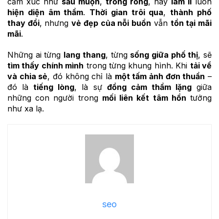
cảm xúc như
sầu muộn
,
trống rỗng
, hay
lâm li
luôn
hiện diện âm thầm
.
Thời gian trôi qua
,
thành phố
thay đổi
, nhưng
vẻ đẹp của nỗi buồn
vẫn
tồn tại mãi
mãi
.
Những ai từng
lang thang
, từng
sống giữa phố thị
, sẽ
tìm thấy chính mình
trong từng khung hình. Khi
tải về
và chia sẻ
, đó không chỉ là
một tấm ảnh đơn thuần
–
đó là
tiếng lòng
, là sự
đồng cảm thầm lặng
giữa
những con người trong
mối liên kết tâm hồn
tưởng
như xa lạ.
seo