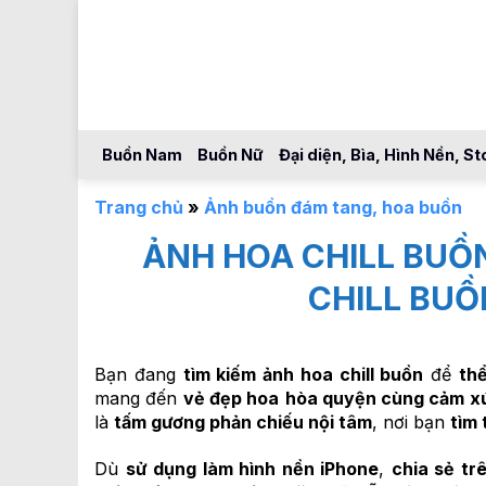
Bỏ
qua
nội
dung
Buồn Nam
Buồn Nữ
Đại diện, Bìa, Hình Nền, St
Trang chủ
»
Ảnh buồn đám tang, hoa buồn
ẢNH HOA CHILL BUỒN
CHILL BUỒ
Bạn đang
tìm kiếm ảnh hoa chill buồn
để
th
mang đến
vẻ đẹp hoa
hòa quyện cùng cảm x
là
tấm gương phản chiếu nội tâm
, nơi bạn
tìm
Dù
sử dụng làm hình nền iPhone
,
chia sẻ tr