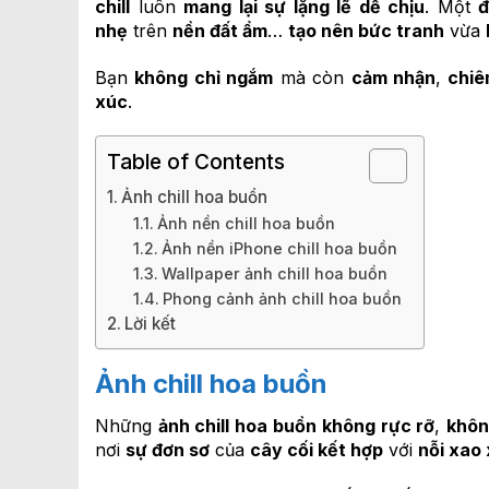
chill
luôn
mang lại sự lặng lẽ dễ chịu
. Một
đ
nhẹ
trên
nền đất ẩm
…
tạo nên bức tranh
vừa
Bạn
không chỉ ngắm
mà còn
cảm nhận
,
chiê
xúc
.
Table of Contents
Ảnh chill hoa buồn
Ảnh nền chill hoa buồn
Ảnh nền iPhone chill hoa buồn
Wallpaper ảnh chill hoa buồn
Phong cảnh ảnh chill hoa buồn
Lời kết
Ảnh chill hoa buồn
Những
ảnh chill hoa buồn
không rực rỡ
,
khôn
nơi
sự đơn sơ
của
cây cối kết hợp
với
nỗi xao