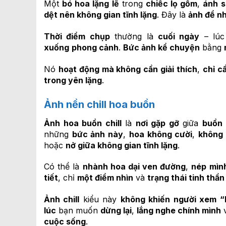
Một
bó hoa lặng lẽ
trong
chiếc lọ gốm
,
ánh s
dệt nên không gian tĩnh lặng
. Đây là
ảnh để n
Thời điểm chụp
thường là
cuối ngày
– lú
xuống
phong cảnh
.
Bức ảnh kể chuyện
bằng
Nó
hoạt động mà không cần giải thích
,
chỉ c
trong yên lặng
.
Ảnh nền chill hoa buồn
Ảnh hoa buồn chill
là
nơi gặp gỡ
giữa
buồn 
những
bức ảnh này
,
hoa không cười
,
không 
hoặc
nở giữa không gian tĩnh lặng
.
Có thể là
nhành hoa dại ven đường
,
nép mìn
tiết
, chỉ
một điểm nhìn
và
trạng thái tinh thần
Ảnh chill
kiểu này
không khiến người xem “
lúc
bạn muốn
dừng lại
,
lắng nghe chính mình
cuộc sống
.