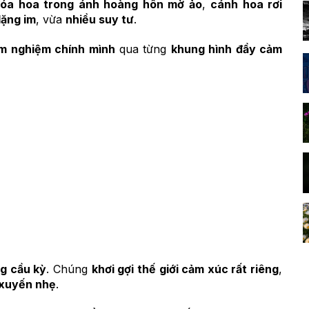
óa hoa trong ánh hoàng hôn mờ ảo
,
cánh hoa rơi
lặng im
, vừa
nhiều suy tư
.
m nghiệm chính mình
qua từng
khung hình đầy cảm
g cầu kỳ
. Chúng
khơi gợi thế giới cảm xúc rất riêng
,
 xuyến nhẹ
.