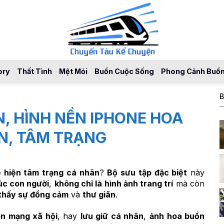
ory
Thất Tình
Mệt Mỏi
Buồn Cuộc Sống
Phong Cảnh Buồ
B
, HÌNH NỀN IPHONE HOA
N, TÂM TRẠNG
ể hiện tâm trạng cá nhân
?
Bộ sưu tập đặc biệt
này
úc con người
,
không chỉ là hình ảnh trang trí
mà còn
 thấy sự đồng cảm
và
thư giãn
.
ên mạng xã hội
, hay
lưu giữ cá nhân
,
ảnh hoa buồn