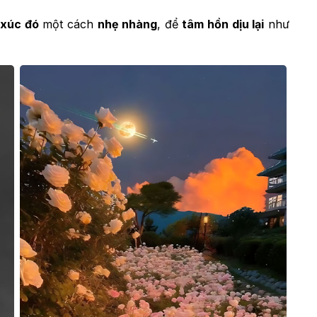
xúc đó
một cách
nhẹ nhàng
, để
tâm hồn dịu lại
như