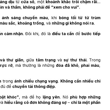
áng dịu
từ
cửa sổ
, một
khoảnh khắc trôi chậm rãi
…
hìn và thấm
,
không phải để “xem cho vui”
.
c
ánh sáng chuyển màu
, khi
bóng tối từ từ trùm
màu sắc
,
khoảng trống
, và
những gì không nói ra
.
ần cảm nhận
. Đôi khi, đó là
điều ta cần
để
bước tiếp
và thư giãn
, giữa
tâm trạng
và
sự thư thái
. Trong
rực rỡ
, mà thường là những
đóa đã khô
,
phai màu
,
h
trong
ánh chiều chạng vạng
.
Không cần nhiều chi
đủ để
chuyển tải thông điệp
.
bật khóc”
, mà để họ
lặng yên
. Nó
phù hợp những
và
hiểu rằng
cô đơn không đáng sợ
–
chỉ là một phần