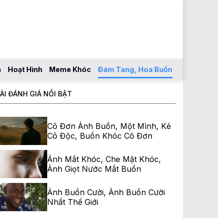
n
Hoạt Hình
Meme Khóc
Đám Tang, Hoa Buồn
ÀI ĐÁNH GIÁ NỔI BẬT
Cô Đơn Ảnh Buồn, Một Mình, Kẻ
Cô Độc, Buồn Khóc Cô Đơn
Ảnh Mắt Khóc, Che Mặt Khóc,
Ảnh Giọt Nước Mắt Buồn
Ảnh Buồn Cười, Ảnh Buồn Cười
Nhất Thế Giới