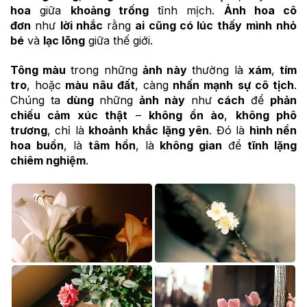
hoa
giữa
khoảng trống
tĩnh mịch.
Ảnh hoa cô
đơn
như
lời nhắc
rằng
ai cũng có lúc
thấy mình
nhỏ
bé
và
lạc lõng
giữa thế giới.
Tông màu
trong những
ảnh này
thường là
xám
,
tím
tro
, hoặc
màu nâu đất
, càng
nhấn mạnh
sự cô tịch
.
Chúng ta
dùng
những
ảnh này
như
cách
để
phản
chiếu cảm xúc thật
–
không ồn ào
,
không phô
trương
, chỉ là
khoảnh khắc
lặng yên
. Đó là
hình nền
hoa buồn
, là
tâm hồn
, là
không gian
để
tĩnh lặng
chiêm nghiệm
.