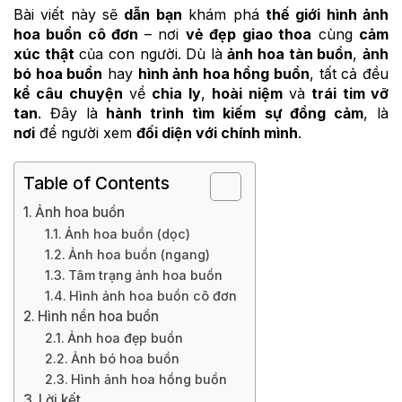
Bài viết này sẽ
dẫn bạn
khám phá
thế giới hình ảnh
hoa buồn cô đơn
– nơi
vẻ đẹp
giao thoa
cùng
cảm
xúc thật
của con người. Dù là
ảnh hoa tàn buồn
,
ảnh
bó hoa buồn
hay
hình ảnh hoa hồng buồn
, tất cả đều
kể câu chuyện
về
chia ly
,
hoài niệm
và
trái tim vỡ
tan
. Đây là
hành trình tìm kiếm
sự đồng cảm
, là
nơi
để người xem
đối diện với chính mình
.
Table of Contents
Ảnh hoa buồn
Ảnh hoa buồn (dọc)
Ảnh hoa buồn (ngang)
Tâm trạng ảnh hoa buồn
Hình ảnh hoa buồn cô đơn
Hình nền hoa buồn
Ảnh hoa đẹp buồn
Ảnh bó hoa buồn
Hình ảnh hoa hồng buồn
Lời kết