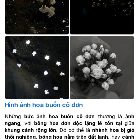
Hình ảnh hoa buồn cô đơn
Những
bức ảnh hoa buồn cô đơn
thường là
ảnh
ngang
, với
bông hoa đơn độc
lặng lẽ tồn tại
giữa
khung cảnh rộng lớn
. Đó có thể là
nhành hoa
bị gió
thổi nghiêng
,
bông hoa
nằm trên đất lạnh
, hay
cánh