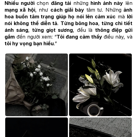
Nhiều người
chọn
đăng tải
những
hình ảnh này
lên
mạng xã hội
, như
cách giãi bày
tâm tư. Những
ảnh
hoa buồn tâm trạng
giúp họ
nói lên cảm xúc
mà
lời
nói
không thể diễn tả
.
Từng bông hoa
,
từng chi tiết
ánh sáng
,
từng giọt sương
, đều là
thông điệp
gửi
gắm
đến người xem: “
Tôi đang cảm thấy
điều này, và
tôi hy vọng
bạn hiểu
.”