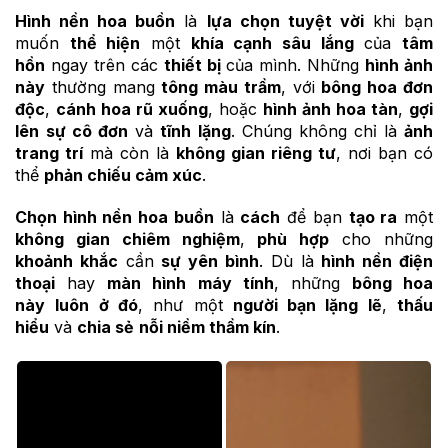
Hình nền hoa buồn
là
lựa chọn tuyệt vời
khi bạn
muốn
thể hiện
một
khía cạnh sâu lắng
của
tâm
hồn
ngay trên các
thiết bị
của mình. Những
hình ảnh
này
thường mang
tông màu trầm
, với
bông hoa đơn
độc
,
cánh hoa rũ xuống
, hoặc
hình ảnh hoa tàn
,
gợi
lên
sự cô đơn
và
tĩnh lặng
. Chúng không chỉ là
ảnh
trang trí
mà còn là
không gian riêng tư
, nơi bạn có
thể
phản chiếu cảm xúc
.
Chọn hình nền hoa buồn
là
cách
để bạn
tạo ra
một
không gian chiêm nghiệm
,
phù hợp
cho những
khoảnh khắc
cần
sự yên bình
. Dù là
hình nền điện
thoại
hay
màn hình máy tính
, những
bông hoa
này
luôn ở đó
, như một
người bạn lặng lẽ
,
thấu
hiểu
và
chia sẻ
nỗi niềm thầm kín
.