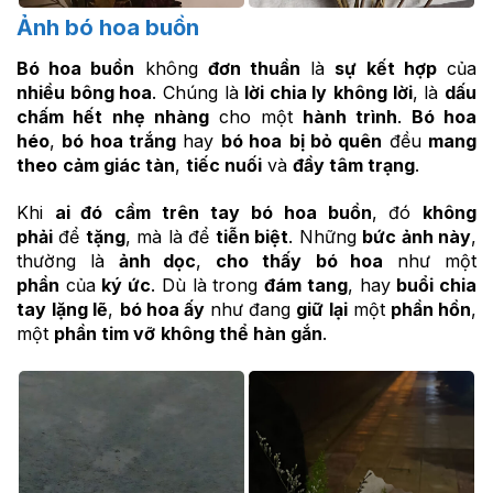
Ảnh bó hoa buồn
Bó hoa buồn
không
đơn thuần
là
sự kết hợp
của
nhiều bông hoa
. Chúng là
lời chia ly
không lời
, là
dấu
chấm hết
nhẹ nhàng
cho một
hành trình
.
Bó hoa
héo
,
bó hoa trắng
hay
bó hoa
bị bỏ quên
đều
mang
theo
cảm giác tàn
,
tiếc nuối
và
đầy tâm trạng
.
Khi
ai đó
cầm trên tay
bó hoa buồn
, đó
không
phải
để
tặng
, mà là để
tiễn biệt
. Những
bức ảnh này
,
thường là
ảnh dọc
,
cho thấy
bó hoa
như một
phần
của
ký ức
. Dù là trong
đám tang
, hay
buổi chia
tay
lặng lẽ
,
bó hoa ấy
như đang
giữ lại
một
phần hồn
,
một
phần tim vỡ
không thể hàn gắn
.