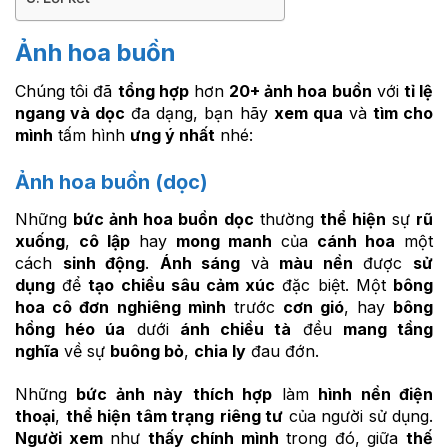
Ảnh hoa buồn
Chúng tôi đã
tổng hợp
hơn
20+ ảnh hoa buồn
với
tỉ lệ
ngang và dọc
đa dạng, bạn hãy
xem qua
và
tìm cho
mình
tấm hình
ưng ý nhất
nhé:
Ảnh hoa buồn (dọc)
Những
bức ảnh hoa buồn dọc
thường
thể hiện
sự
rũ
xuống
,
cô lập
hay
mong manh
của
cánh hoa
một
cách
sinh động
.
Ánh sáng
và
màu nền
được
sử
dụng
để
tạo chiều sâu cảm xúc
đặc biệt. Một
bông
hoa cô đơn
nghiêng mình
trước
cơn gió
, hay
bông
hồng héo úa
dưới
ánh chiều tà
đều
mang tầng
nghĩa
về sự
buông bỏ
,
chia ly
đau đớn.
Những
bức ảnh này
thích hợp
làm
hình nền điện
thoại
,
thể hiện tâm trạng
riêng tư
của người sử dụng.
Người xem
như
thấy chính mình
trong đó, giữa
thế