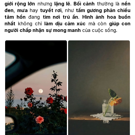
giới rộng lớn
nhưng
lặng lẽ
.
Bối cảnh
thường là
nền
đen
,
mưa
hay
tuyết rơi
, như
tấm gương
phản chiếu
tâm hồn
đang
tìm nơi trú ẩn
.
Hình ảnh hoa buồn
nhất
không chỉ
làm dịu cảm xúc
mà còn
giúp con
người
chấp nhận
sự mong manh
của cuộc sống.