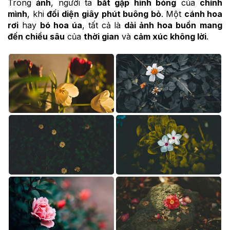
Trong
ảnh
, người ta
bắt gặp hình bóng
của
chính
mình
, khi
đối diện
giây phút buông bỏ
. Một
cánh hoa
rơi
hay
bó hoa úa
, tất cả là
dải ảnh hoa buồn
mang
đến chiều sâu
của
thời gian
và
cảm xúc không lời
.