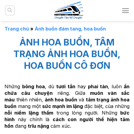
Bỏ
qua
nội
dung
Trang chủ
»
Ảnh buồn đám tang, hoa buồn
ẢNH HOA BUỒN, TÂM
TRẠNG ẢNH HOA BUỒN,
HOA BUỒN CÔ ĐƠN
Những
bông hoa
, dù
tươi tắn
hay
phai tàn
, luôn
ẩn
chứa câu chuyện
riêng. Giữa
muôn vàn sắc
màu
thiên nhiên,
ảnh hoa buồn
và
tâm trạng ảnh hoa
buồn
mang một
sức mạnh im lặng
đặc biệt, của những
nỗi niềm lặng thầm
trong lòng người. Những
bức
hình
này chính là
cách con người
thể hiện tâm
hồn
đang
trĩu nặng
cảm xúc.