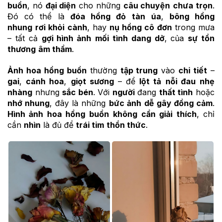
buồn
, nó
đại diện
cho những
câu chuyện
chưa trọn
.
Đó có thể là
đóa hồng đỏ
tàn úa
,
bông hồng
nhung
rơi khỏi cành
, hay
nụ hồng cô đơn
trong mưa
– tất cả
gợi hình ảnh
mối tình dang dở
, của
sự tổn
thương
âm thầm
.
Ảnh hoa hồng buồn
thường
tập trung
vào
chi tiết
–
gai
,
cánh hoa
,
giọt sương
– để
lột tả
nỗi đau
nhẹ
nhàng
nhưng
sắc bén
. Với
người
đang
thất tình
hoặc
nhớ nhung
, đây là những
bức ảnh
dễ gây đồng cảm
.
Hình ảnh hoa hồng buồn
không cần giải thích
, chỉ
cần
nhìn
là đủ để
trái tim
thổn thức
.