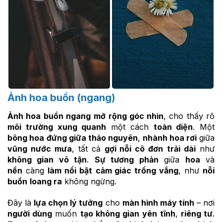
Ảnh hoa buồn (ngang)
Ảnh hoa buồn ngang
mở rộng góc nhìn
, cho thấy rõ
môi trường xung quanh
một cách
toàn diện
. Một
bông hoa
đứng giữa thảo nguyên
,
nhành hoa rơi
giữa
vũng nước mưa
, tất cả
gợi nỗi cô đơn
trải dài
như
không gian vô tận
.
Sự tương phản
giữa
hoa
và
nền
càng
làm nổi bật
cảm giác trống vắng
, như
nỗi
buồn
loang ra
không ngừng.
Đây là
lựa chọn lý tưởng
cho
màn hình máy tính
– nơi
người dùng
muốn
tạo không gian
yên tĩnh
,
riêng tư
.