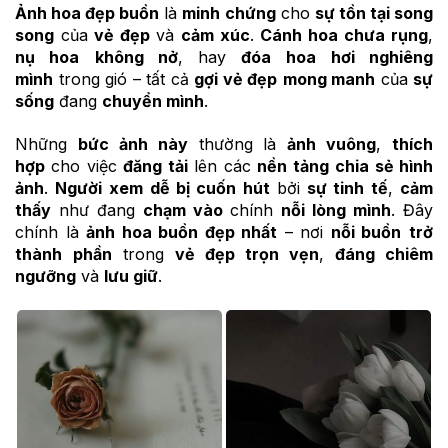
Ảnh hoa đẹp buồn
là
minh chứng
cho
sự tồn tại song
song
của
vẻ đẹp
và
cảm xúc
.
Cánh hoa
chưa rụng
,
nụ hoa
không nở
, hay
đóa hoa
hơi nghiêng
mình
trong gió – tất cả
gợi vẻ đẹp
mong manh
của
sự
sống
đang
chuyển mình
.
Những
bức ảnh này
thường là
ảnh vuông
,
thích
hợp
cho việc
đăng tải
lên các
nền tảng
chia sẻ hình
ảnh
.
Người xem
dễ bị cuốn hút
bởi
sự tinh tế
,
cảm
thấy
như đang
chạm vào
chính
nỗi lòng mình
. Đây
chính là
ảnh hoa buồn đẹp nhất
– nơi
nỗi buồn
trở
thành
phần
trong
vẻ đẹp trọn vẹn
,
đáng chiêm
ngưỡng
và
lưu giữ
.