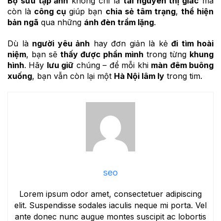
Bộ sưu tập ảnh
không chỉ là
tài nguyên thị giác
mà
còn là
công cụ
giúp bạn
chia sẻ tâm trạng
,
thể hiện
bản ngã
qua những
ánh đèn trầm lặng
.
Dù là
người yêu ảnh
hay đơn giản là kẻ
đi tìm hoài
niệm
, bạn sẽ
thấy được phần mình
trong từng
khung
hình
. Hãy
lưu giữ
chúng – để mỗi khi
màn đêm buông
xuống
, bạn vẫn còn lại một
Hà Nội lâm ly
trong tim.
seo
Lorem ipsum odor amet, consectetuer adipiscing
elit. Suspendisse sodales iaculis neque mi porta. Vel
ante donec nunc augue montes suscipit ac lobortis