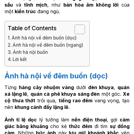
sầu
và
tĩnh mịch
, như
bản hòa âm không lời
của
một
kiến trúc
đang ngủ.
Table of Contents
Ảnh hà nội về đêm buồn (dọc)
Ảnh hà nội về đêm buồn (ngang)
Ảnh hà nội buồn
Lời kết
Ảnh hà nội về đêm buồn (dọc)
Từng
hàng cây nhuộm vàng
dưới
đèn khuya
,
quán
xá lặng lẽ
,
quán cà phê khuya
sáng đèn
một góc.
Xe
cộ thưa thớt
trôi qua,
tiếng rao đêm
vang vọng, tạo
nên
khung cảnh đầy lặng lẽ
.
Ảnh tỉ lệ dọc
lý tưởng làm
nền điện thoại
, gợi
cảm
giác bâng khuâng
cho kẻ
thức đêm
đi tìm
sự đồng
cảm
. Những
bức ảnh
này
lưu giữ khoảnh khắc
yên