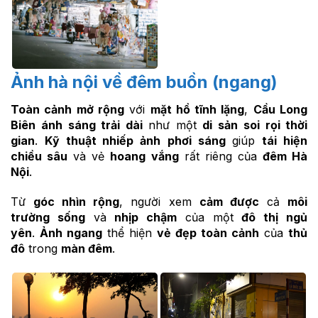
Ảnh hà nội về đêm buồn (ngang)
Toàn cảnh mở rộng
với
mặt hồ tĩnh lặng
,
Cầu Long
Biên
ánh sáng trải dài
như một
di sản
soi rọi thời
gian
.
Kỹ thuật nhiếp ảnh
phơi sáng
giúp
tái hiện
chiều sâu
và vẻ
hoang vắng
rất riêng của
đêm Hà
Nội
.
Từ
góc nhìn rộng
, người xem
cảm được
cả
môi
trường sống
và
nhịp chậm
của một
đô thị ngủ
yên
.
Ảnh ngang
thể hiện
vẻ đẹp toàn cảnh
của
thủ
đô
trong
màn đêm
.