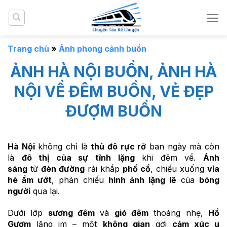
Bỏ
qua
nội
dung
Trang chủ
»
Ảnh phong cảnh buồn
ẢNH HÀ NỘI BUỒN, ẢNH HÀ
NỘI VỀ ĐÊM BUỒN, VẺ ĐẸP
ĐƯỢM BUỒN
Hà Nội
không chỉ là
thủ đô rực rỡ
ban ngày mà còn
là
đô thị của sự tĩnh lặng
khi đêm về.
Ánh
sáng
từ
đèn đường
rải khắp
phố cổ
, chiếu xuống
vỉa
hè ẩm ướt
, phản chiếu
hình ảnh lặng lẽ
của
bóng
người
qua lại.
Dưới lớp
sương đêm
và
gió đêm
thoảng nhẹ,
Hồ
Gươm
lặng im – một
không gian
gợi
cảm xúc u