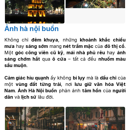
Ảnh hà nội buồn
Không chỉ
đêm khuya
, những
khoảnh khắc chiều
mưa
hay
sáng sớm
mang
nét trầm mặc
của
đô thị cổ
.
Một
góc công viên cũ kỹ
,
mái nhà phủ rêu
hay
ánh
sáng
chớm hắt
qua
ô cửa
– tất cả đều
nhuốm màu
sầu muộn
.
Cảm giác hiu quạnh
ấy không
bi lụy
mà là
dấu chỉ
của
một
vùng đất từng trải
, nơi
lưu giữ văn hóa Việt
Nam
.
Ảnh Hà Nội buồn
phản ánh
tâm hồn
của
người
dân
và
lịch sử
lâu đời.